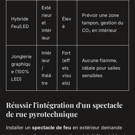
Exté
rieur
Prévoir une zone
Hybride
Élev
et
tampon, gestion du
Feu/LED
é
intér
CO₂ en intérieur
ieur
Intér
Fort
Jonglerie
ieur
(eff
Aucune flamme,
graphiqu
/
ets
idéale pour salles
e (100%
théâ
visu
sensibles
LED)
tre
els)
Réussir l'intégration d'un spectacle
de rue pyrotechnique
Installer un
spectacle de feu
en extérieur demande