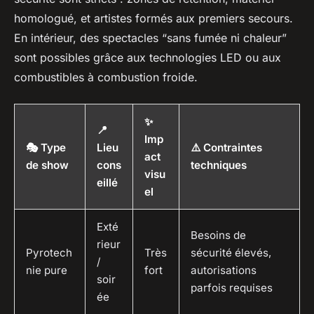
homologué, et artistes formés aux premiers secours.
En intérieur, des spectacles “sans fumée ni chaleur”
sont possibles grâce aux technologies LED ou aux
combustibles à combustion froide.
✨
📍
Imp
🎭 Type
Lieu
⚠️ Contraintes
act
de show
cons
techniques
visu
eillé
el
Exté
Besoins de
rieur
Pyrotech
Très
sécurité élevés,
/
nie pure
fort
autorisations
soir
parfois requises
ée