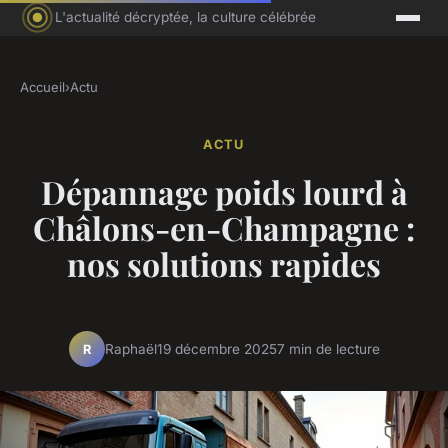
L'actualité décryptée, la culture célébrée
Accueil
›
Actu
ACTU
Dépannage poids lourd à
Châlons-en-Champagne :
nos solutions rapides
Raphaël
19 décembre 2025
7 min de lecture
R